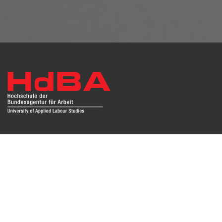
Das Repositorium open HdBA stellt die Publikationen der
Hochschule als Open Access im Volltext und mit
Hochschulbibliographie zur Verfügung. Die Publikationen
sind für Suchmaschinen, Datenbanken und archivierende