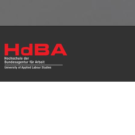
Das Repositorium open HdBA stellt die Publikationen der
Hochschule als Open Access im Volltext und mit
Hochschulbibliographie zur Verfügung. Die Publikationen
sind für Suchmaschinen, Datenbanken und archivierende