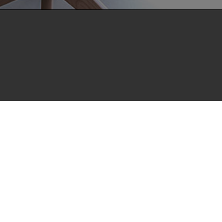
als Open Access im Volltext und mit
Suchmaschinen, Datenbanken und archivierende
t möchte die HdBA ihren Beitrag zum freien