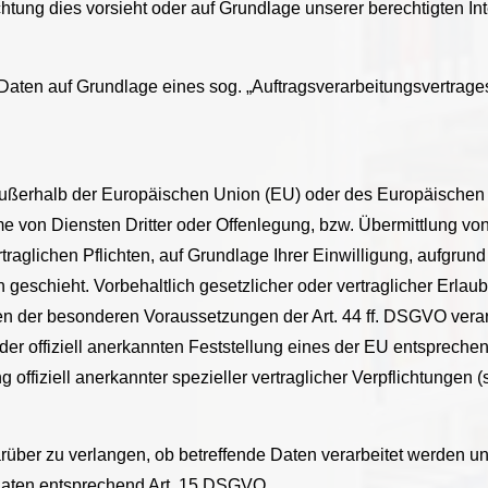
ichtung dies vorsieht oder auf Grundlage unserer berechtigten In
n Daten auf Grundlage eines sog. „Auftragsverarbeitungsvertrage
. außerhalb der Europäischen Union (EU) oder des Europäischen
von Diensten Dritter oder Offenlegung, bzw. Übermittlung von D
traglichen Pflichten, auf Grundlage Ihrer Einwilligung, aufgrund
geschieht. Vorbehaltlich gesetzlicher oder vertraglicher Erlaub
en der besonderen Voraussetzungen der Art. 44 ff. DSGVO verarbe
der offiziell anerkannten Feststellung eines der EU entspreche
 offiziell anerkannter spezieller vertraglicher Verpflichtungen 
rüber zu verlangen, ob betreffende Daten verarbeitet werden u
 Daten entsprechend Art. 15 DSGVO.