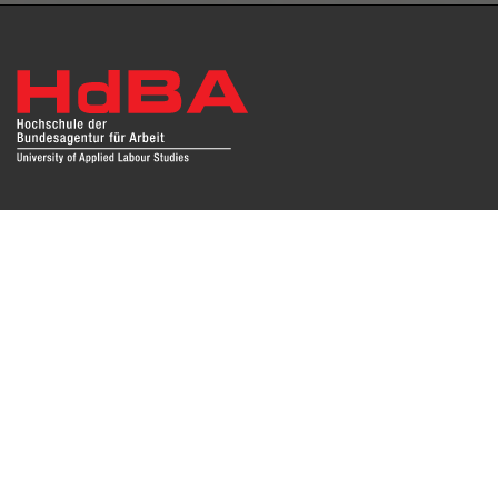
Das Repositorium open HdBA stellt die Publikationen der
Hochschule als Open Access im Volltext und mit
Hochschulbibliographie zur Verfügung. Die Publikationen
sind für Suchmaschinen, Datenbanken und archivierende
Institutionen zugänglich und können zuverlässig zitiert
werden. Damit möchte die HdBA ihren Beitrag zum freien
Zugang zu wissenschaftlichen Erkenntnissen leisten.