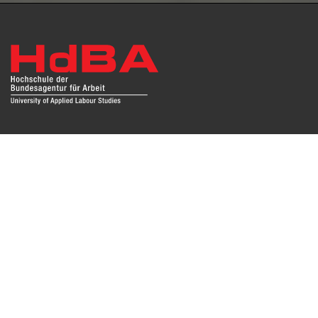
Das Repositorium open HdBA stellt die Publikationen der
Hochschule als Open Access im Volltext und mit
Hochschulbibliographie zur Verfügung. Die Publikationen
sind für Suchmaschinen, Datenbanken und archivierende
Institutionen zugänglich und können zuverlässig zitiert
werden. Damit möchte die HdBA ihren Beitrag zum freien
Zugang zu wissenschaftlichen Erkenntnissen leisten.