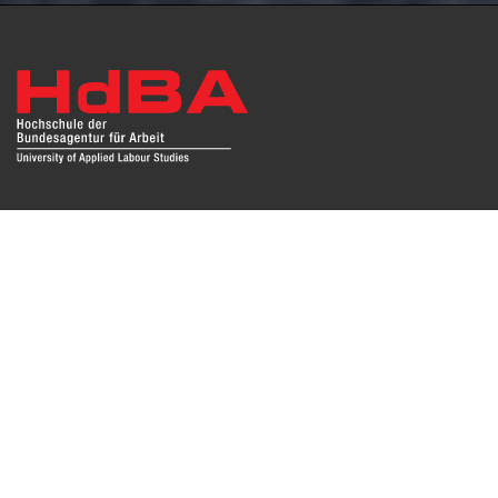
Das Repositorium open HdBA stellt die Publikationen der
Hochschule als Open Access im Volltext und mit
Hochschulbibliographie zur Verfügung. Die Publikationen
sind für Suchmaschinen, Datenbanken und archivierende
Institutionen zugänglich und können zuverlässig zitiert
werden. Damit möchte die HdBA ihren Beitrag zum freien
Zugang zu wissenschaftlichen Erkenntnissen leisten.