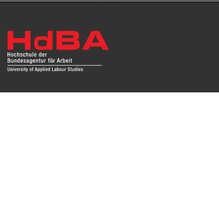
Das Repositorium open HdBA stellt die Publikationen der
Hochschule als Open Access im Volltext und mit
Hochschulbibliographie zur Verfügung. Die Publikationen
sind für Suchmaschinen, Datenbanken und archivierende
Institutionen zugänglich und können zuverlässig zitiert
werden. Damit möchte die HdBA ihren Beitrag zum freien
Zugang zu wissenschaftlichen Erkenntnissen leisten.