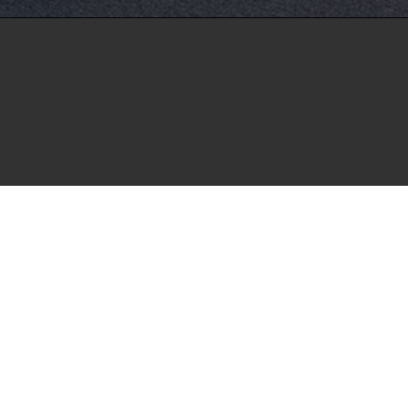
als Open Access im Volltext und mit
Suchmaschinen, Datenbanken und archivierende
t möchte die HdBA ihren Beitrag zum freien