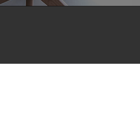
als Open Access im Volltext und mit
Suchmaschinen, Datenbanken und archivierende
t möchte die HdBA ihren Beitrag zum freien