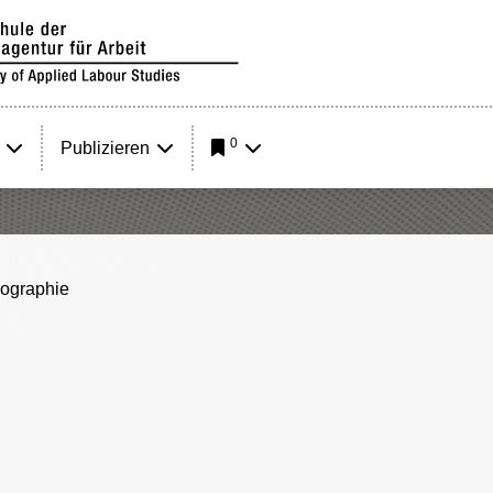
0
Publizieren
iographie