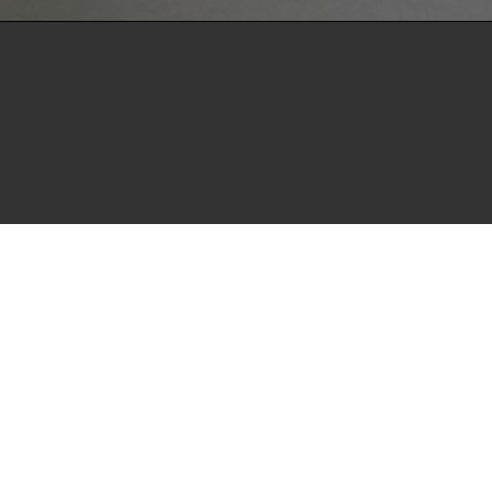
als Open Access im Volltext und mit
Suchmaschinen, Datenbanken und archivierende
t möchte die HdBA ihren Beitrag zum freien