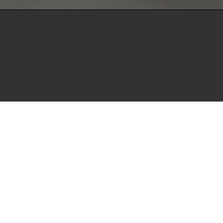
positorium open HdBA stellt die Publikationen der Hochschule 
hulbibliographie zur Verfügung. Die Publikationen sind für 
utionen zugänglich und können zuverlässig zitiert werden. Dami
 zu wissenschaftlichen Erkenntnissen leisten.