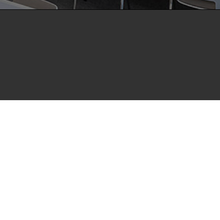
als Open Access im Volltext und mit
Suchmaschinen, Datenbanken und archivierende
t möchte die HdBA ihren Beitrag zum freien