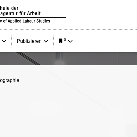
0
Publizieren
iographie