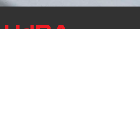
Das Repositorium open HdBA stellt die Publikationen der
Hochschule als Open Access im Volltext und mit
Hochschulbibliographie zur Verfügung. Die Publikationen
sind für Suchmaschinen, Datenbanken und archivierende
Institutionen zugänglich und können zuverlässig zitiert
werden. Damit möchte die HdBA ihren Beitrag zum freien