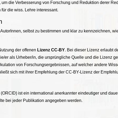
, um die Verbesserung von Forschung und Reduktion derer R
für die wiss. Lehre interessant.
n
utorInnen, selbst zu bestimmen und klar zu kennzeichnen, wie 
Nutzung der offenen
Lizenz CC-BY
. Bei dieser Lizenz erlaubt d
sie/er als Urheber/in, die ursprüngliche Quelle und die Lizenz 
Zirkulation von Forschungsergebnissen, auf welcher andere Wis
ließt sich mit ihrer Empfehlung der CC-BY-Lizenz der Empfehl
ORCID) ist ein international anerkannter eindeutiger und dauerha
lte bei jeder Publikation angegeben werden.
: