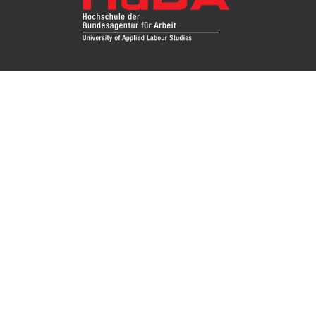
Fragen Sie uns
Das Re
Hochsc
Impressum
Instit
Zugang
Kontakt
Datenschutz
Nutzungsbedingungen
Barrierefreiheit