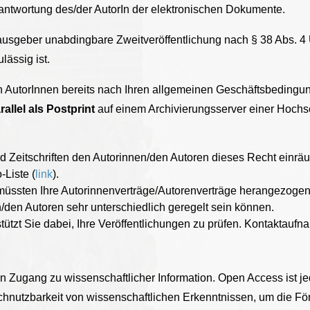
erantwortung des/der AutorIn der elektronischen Dokumente.
ausgeber unabdingbare Zweitveröffentlichung nach § 38 Abs. 4 Ur
lässig ist.
ren AutorInnen bereits nach Ihren allgemeinen Geschäftsbedingun
allel als Postprint
auf einem Archivierungsserver einer Hochschu
d Zeitschriften den Autorinnen/den Autoren dieses Recht einrä
Liste (
link
).
 müssten Ihre Autorinnenverträge/Autorenverträge herangezoge
den Autoren sehr unterschiedlich geregelt sein können.
ützt Sie dabei, Ihre Veröffentlichungen zu prüfen. Kontaktaufna
n Zugang zu wissenschaftlicher Information. Open Access ist 
hnutzbarkeit von wissenschaftlichen Erkenntnissen, um die F