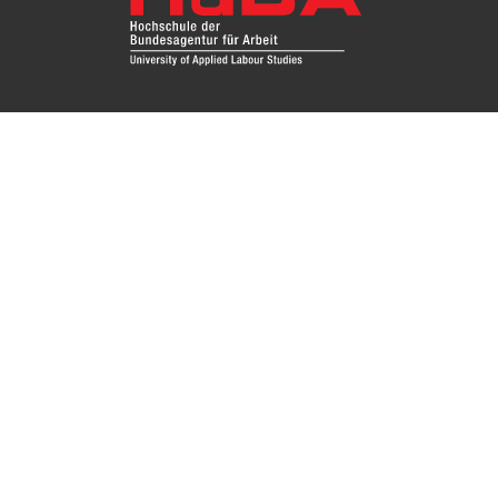
Fragen Sie uns
Das Re
Hochsc
Impressum
Instit
Zugang
Kontakt
Datenschutz
Nutzungsbedingungen
Barrierefreiheit