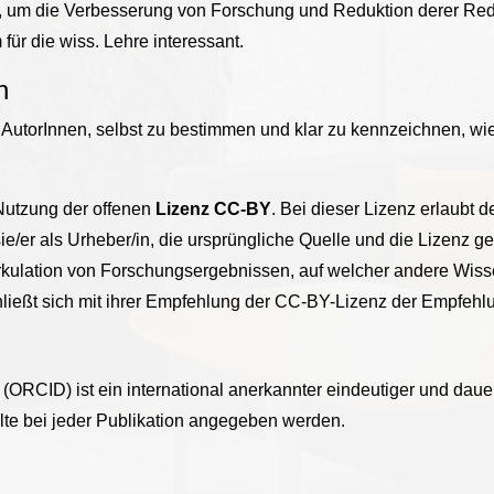
, um die Verbesserung von Forschung und Reduktion derer R
für die wiss. Lehre interessant.
n
utorInnen, selbst zu bestimmen und klar zu kennzeichnen, wie 
Nutzung der offenen
Lizenz CC-BY
. Bei dieser Lizenz erlaubt d
sie/er als Urheber/in, die ursprüngliche Quelle und die Lizenz 
Zirkulation von Forschungsergebnissen, auf welcher andere Wis
ließt sich mit ihrer Empfehlung der CC-BY-Lizenz der Empfehl
ORCID) ist ein international anerkannter eindeutiger und dauerha
lte bei jeder Publikation angegeben werden.
: