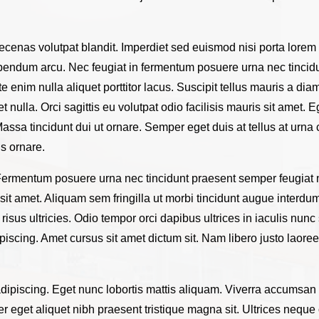
ecenas volutpat blandit. Imperdiet sed euismod nisi porta lorem 
bendum arcu. Nec feugiat in fermentum posuere urna nec tincidu
utate enim nulla aliquet porttitor lacus. Suscipit tellus mauris 
eget nulla. Orci sagittis eu volutpat odio facilisis mauris sit ame
. Massa tincidunt dui ut ornare. Semper eget duis at tellus at ur
us ornare.
ermentum posuere urna nec tincidunt praesent semper feugiat ni
it amet. Aliquam sem fringilla ut morbi tincidunt augue interdum v
sus ultricies. Odio tempor orci dapibus ultrices in iaculis nunc 
ing. Amet cursus sit amet dictum sit. Nam libero justo laoreet 
piscing. Eget nunc lobortis mattis aliquam. Viverra accumsan in
r eget aliquet nibh praesent tristique magna sit. Ultrices nequ