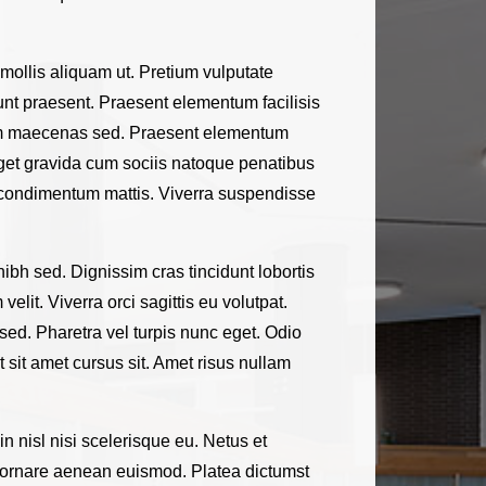
mollis aliquam ut. Pretium vulputate
nt praesent. Praesent elementum facilisis
a diam maecenas sed. Praesent elementum
t. Eget gravida cum sociis natoque penatibus
na condimentum mattis. Viverra suspendisse
bh sed. Dignissim cras tincidunt lobortis
elit. Viverra orci sagittis eu volutpat.
sed. Pharetra vel turpis nunc eget. Odio
sit amet cursus sit. Amet risus nullam
 nisl nisi scelerisque eu. Netus et
e ornare aenean euismod. Platea dictumst