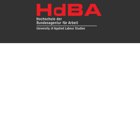
Fragen Sie uns
Das Re
Hochsc
Impressum
Instit
Zugang
Kontakt
Datenschutz
Nutzungsbedingungen
Barrierefreiheit