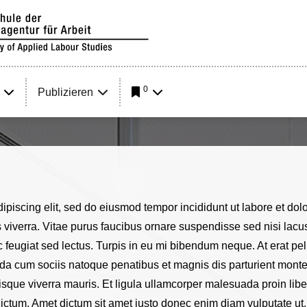
0
Publizieren
dipiscing elit, sed do eiusmod tempor incididunt ut labore et d
viverra. Vitae purus faucibus ornare suspendisse sed nisi lacus.
c feugiat sed lectus. Turpis in eu mi bibendum neque. At erat p
avida cum sociis natoque penatibus et magnis dis parturient monte
isque viverra mauris. Et ligula ullamcorper malesuada proin lib
ictum. Amet dictum sit amet justo donec enim diam vulputate ut.