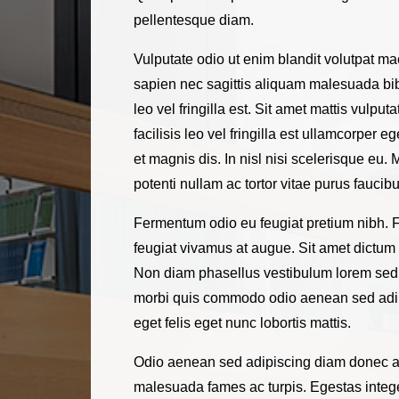
pellentesque diam.
Vulputate odio ut enim blandit volutpat ma
sapien nec sagittis aliquam malesuada bi
leo vel fringilla est. Sit amet mattis vulp
facilisis leo vel fringilla est ullamcorper 
et magnis dis. In nisl nisi scelerisque eu
potenti nullam ac tortor vitae purus faucib
Fermentum odio eu feugiat pretium nibh. F
feugiat vivamus at augue. Sit amet dictum s
Non diam phasellus vestibulum lorem sed ri
morbi quis commodo odio aenean sed adipisc
eget felis eget nunc lobortis mattis.
Odio aenean sed adipiscing diam donec adi
malesuada fames ac turpis. Egestas intege