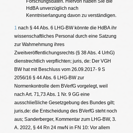
Forschungsdaten. Hiervon haben Sie die
HdBA unverzüglich nach
Kenntniserlangung davon zu verständigen.
1
nach § 44 Abs. 6 LHG-BW könnte die HdBA ihr
wissenschaftliches Personal durch eine Satzung
zur Wahrnehmung ihres
Zweitveröffentlichungsrechts (§ 38 Abs. 4 UrhG)
dienstrechtlich verpflichten; juris, de: Der VGH
BW hat mit Beschluss vom 26.09.2017- 9 S
2056/16 § 44 Abs. 6 LHG-BW zur
Normenkontrolle dem BVerfG vorgelegt, weil
nach Art. 71,73 Abs. 1 Nr. 9 GG eine
ausschließliche Gesetzgebung des Bundes gilt;
juris,de: die Entscheidung des BVerfG steht noch
aus; Sanderberger, Kommentar zum LHG-BW, 3.
A. 2022, § 44 Rn 24 mwN in FN 10: Vor allem