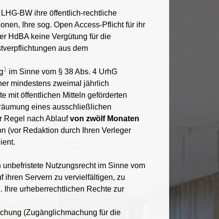
 LHG-BW ihre öffentlich-rechtliche
nen, Ihre sog. Open Access-Pflicht für ihr
 der HdBA keine Vergütung für die
stverpflichtungen aus dem
1
g
im Sinne vom § 38 Abs. 4 UrhG
ner mindestens zweimal jährlich
 mit öffentlichen Mitteln geförderten
nräumung eines ausschließlichen
er Regel nach Ablauf
von zwölf Monaten
on (vor Redaktion durch Ihren Verleger
ient.
ch unbefristete Nutzungsrecht im Sinne vom
ihren Servern zu vervielfältigen, zu
. Ihre urheberrechtlichen Rechte zur
tlichung (Zugänglichmachung für die