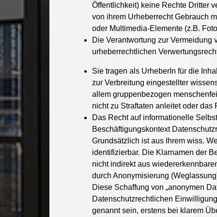
Öffentlichkeit) keine Rechte Dritter
von ihrem Urheberrecht Gebrauch mac
oder Multimedia-Elemente (z.B. Foto
Die Verantwortung zur Vermeidung vo
urheberrechtlichen Verwertungsrech
Sie tragen als UrheberIn für die Inh
zur Verbreitung eingestellter wissen
allem gruppenbezogen menschenfeindl
nicht zu Straftaten anleitet oder das 
Das Recht auf informationelle Selb
Beschäftigungskontext Datenschutzre
Grundsätzlich ist aus Ihrem wiss. W
identifizierbar. Die Klarnamen der B
nicht indirekt aus wiedererkennbare
durch Anonymisierung (Weglassung) 
Diese Schaffung von „anonymen Date
Datenschutzrechtlichen Einwilligung
genannt sein, erstens bei klarem Üb