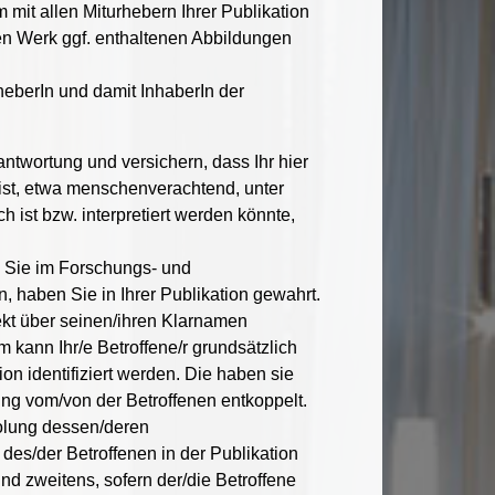
 mit allen Miturhebern Ihrer Publikation
en Werk ggf. enthaltenen Abbildungen
heberIn und damit InhaberIn der
antwortung und versichern, dass Ihr hier
weist, etwa menschenverachtend, unter
ist bzw. interpretiert werden könnte,
n Sie im Forschungs- und
, haben Sie in Ihrer Publikation gewahrt.
ekt über seinen/ihren Klarnamen
m kann Ihr/e Betroffene/r grundsätzlich
n identifiziert werden. Die haben sie
g vom/von der Betroffenen entkoppelt.
holung dessen/deren
es/der Betroffenen in der Publikation
d zweitens, sofern der/die Betroffene