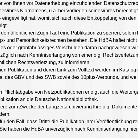
hrer von Ihnen vor Datenerhebung einzuholenden Datenschutzrec
/ihres Klarnamens, u.a. bei Vorliegen seines/ihres berechtigte
n - eingewilligt hat, womit sich auch diese Entkoppelung von 
igt.
den öffentlichen Zugriff auf eine Publikation zu sperren, sofern 
s- und Persönlichkeitsrechten bestehen. Die HdBA haftet nicht
zliches oder grobfahrlässiges Verschulden daran nachgewiesen wir
rzüglich nach Kenntniserlangung von einer o.g. Rechtsverletzung 
tlichen Rechtsverletzung, zu informieren.
hen Publikation und deren Link zum Volltext werden im Katalog
, u.a. des GBV und des SWB sowie des 10plus-Verbunds, und wei
 Pflichtabgabe von Netzpublikationen erfolgt auch die Weiterg
likation an die Deutsche Nationalbibliothek.
dere zum Zwecke der Langzeitarchivierung Ihre o.g. Dokumente 
dern.
 den Fall, dass Dritte die Publikation Ihrer Veröffentlichung r
n. Sie haben die HdBA unverzüglich nach Kenntniserlangung hier