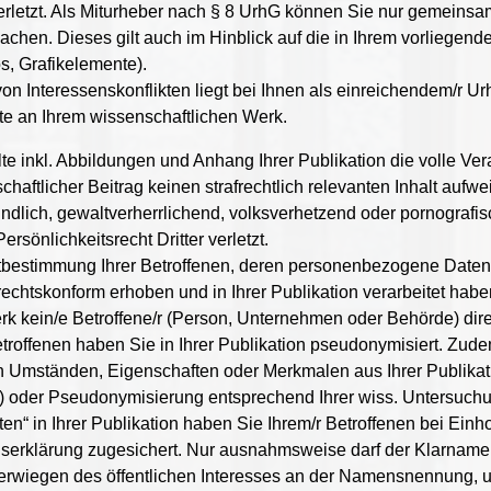
 verletzt. Als Miturheber nach § 8 UrhG können Sie nur gemeinsam
hen. Dieses gilt auch im Hinblick auf die in Ihrem vorliegend
s, Grafikelemente).
n Interessenskonflikten liegt bei Ihnen als einreichendem/r Ur
te an Ihrem wissenschaftlichen Werk.
alte inkl. Abbildungen und Anhang Ihrer Publikation die volle Ver
schaftlicher Beitrag keinen strafrechtlich relevanten Inhalt auf
ich, gewaltverherrlichend, volksverhetzend oder pornografisch 
Persönlichkeitsrecht Dritter verletzt.
stbestimmung Ihrer Betroffenen, deren personenbezogene Date
chtskonform erhoben und in Ihrer Publikation verarbeitet haben
erk kein/e Betroffene/r (Person, Unternehmen oder Behörde) dir
etroffenen haben Sie in Ihrer Publikation pseudonymisiert. Zude
n Umständen, Eigenschaften oder Merkmalen aus Ihrer Publikatio
oder Pseudonymisierung entsprechend Ihrer wiss. Untersuchun
n“ in Ihrer Publikation haben Sie Ihrem/r Betroffenen bei Ein
serklärung zugesichert. Nur ausnahmsweise darf der Klarname d
erwiegen des öffentlichen Interesses an der Namensnennung, un