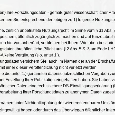
 Ihre Forschungsdaten - gemäß guter wissenschaftlicher Praxi
erkennen Sie entsprechend den obigen zu 1) folgende Nutzungs
e, zeitlich unbefristete Nutzungsrecht im Sinne vom § 31 Abs.
 speichern, öffentlich zugänglich zu machen und auf Einzelabruf
en hiervon unberührt, verbleiben bei Ihnen. Wie oben beschrieb
gsdaten ihre öffentliche Pflicht aus § 2 Abs. 5 S. 3 am Ende L
A keine Vergütung (s.o. unter 1.).
chungsdaten versichern Sie, auch im Namen der an der Erschaffu
mit einer dieser Veröffentlichung nicht verletzt werden.
ie die unter 1.) genannten datenschutzrechtlichen Vorgaben z
 Erstellung Ihrer Publikation eingehalten haben. Sie haben vo
önlicher Daten eine rechtssichere DS-Einwilligungserklärung (
e Verarbeitung Ihrer Forschungsdaten zu anonymen Daten zugesi
rnamen unter Nichtentkopplung der wiedererkennbaren Umstä
h eingewilligt haben oder durch das Überwiegen öffentlicher In