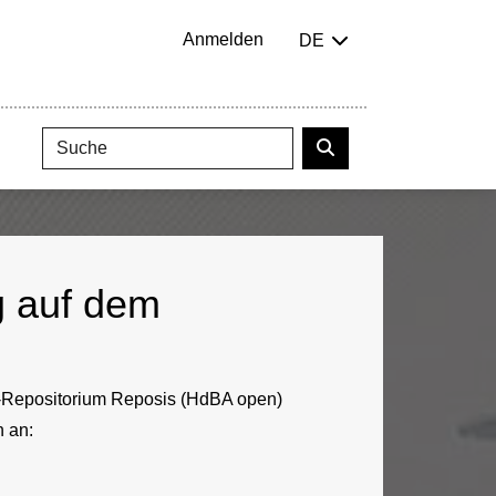
Anmelden
DE
g auf dem
BA-Repositorium Reposis (HdBA open)
n an: