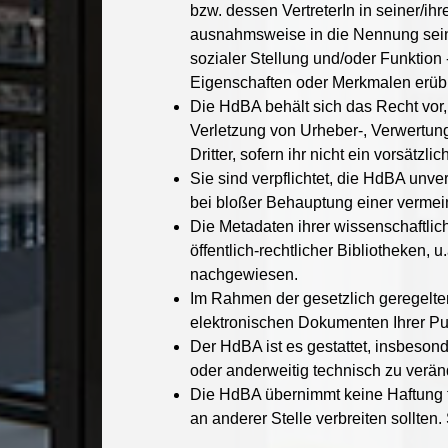
bzw. dessen VertreterIn in seiner/i
ausnahmsweise in die Nennung seines
sozialer Stellung und/oder Funktio
Eigenschaften oder Merkmalen erübr
Die HdBA behält sich das Recht vor, 
Verletzung von Urheber-, Verwertung
Dritter, sofern ihr nicht ein vorsät
Sie sind verpflichtet, die HdBA unve
bei bloßer Behauptung einer vermein
Die Metadaten ihrer wissenschaftlic
öffentlich-rechtlicher Bibliotheken
nachgewiesen.
Im Rahmen der gesetzlich geregelten
elektronischen Dokumenten Ihrer Pub
Der HdBA ist es gestattet, insbeson
oder anderweitig technisch zu verän
Die HdBA übernimmt keine Haftung für
an anderer Stelle verbreiten sollte