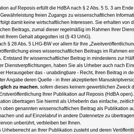
kation auf Reposis erfüllt die HdBA nach § 2 Abs. 5 S. 3 am Ende
Gewährleistung freien Zugangs zu wissenschaftlichen Informatio
folgt damit keine wirtschaftlichen Interessen. Sie erhalten von
lichen Beitrags, zumal dieser regelmäßig im Rahmen Ihrer Dien
it Ihrem Gehalt abgegolten ist (§ 43 UrhG).
ach § 28 Abs. 5 LHG-BW vor allem für Ihre „Zweitveröffentlichun
veröffentlichung eines wissenschaftlichen Beitrags im Rahmen ei
tstand Ihr wissenschaftlicher Beitrag in mindestens zur Hälfte
rer Dienstverpflichtungen, haben Sie als Urheber auch nach Ei
er Herausgeber das - unabdingbare - Recht, Ihren Beitrag in d
ter Angabe deren Quelle - in Ihrer akzeptierten Manuskriptversi
nglich zu machen
, sofern dieses keinem gewerblichen Zweck d
 Erstveröffentlichung Ihrer Publikation auf Reposis (HdBA open).
ation übertragen Sie hiermit als UrheberIn das einfache, zeitli
 oben genannten wissenschaftlichen Beitrag als Publikation auf 
 machen und auf Einzelabruf in andere Datennetze zu übertragen
ervon unberührt, verbleiben bei Ihnen.
s Urheberrecht an Ihrer Publikation zusteht und deren Veröffen