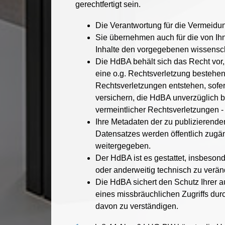
gerechtfertigt sein.
Die Verantwortung für die Vermeidun
Sie übernehmen auch für die von Ihn
Inhalte den vorgegebenen wissensch
Die HdBA behält sich das Recht vor, 
eine o.g. Rechtsverletzung bestehen
Rechtsverletzungen entstehen, sofern
versichern, die HdBA unverzüglich be
vermeintlicher Rechtsverletzungen - 
Ihre Metadaten der zu publizierend
Datensatzes werden öffentlich zug
weitergegeben.
Der HdBA ist es gestattet, insbeson
oder anderweitig technisch zu verän
Die HdBA sichert den Schutz Ihrer a
eines missbräuchlichen Zugriffs du
davon zu verständigen.