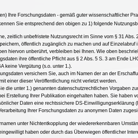
 Ihre Forschungsdaten - gemäß guter wissenschaftlicher Praxi
erkennen Sie entsprechend den obigen zu 1) folgende Nutzungs
e, zeitlich unbefristete Nutzungsrecht im Sinne vom § 31 Abs.
 speichern, öffentlich zugänglich zu machen und auf Einzelabruf
en hiervon unberührt, verbleiben bei Ihnen. Wie oben beschrieb
gsdaten ihre öffentliche Pflicht aus § 2 Abs. 5 S. 3 am Ende L
A keine Vergütung (s.o. unter 1.).
chungsdaten versichern Sie, auch im Namen der an der Erschaffu
mit einer dieser Veröffentlichung nicht verletzt werden.
ie die unter 1.) genannten datenschutzrechtlichen Vorgaben z
 Erstellung Ihrer Publikation eingehalten haben. Sie haben vo
önlicher Daten eine rechtssichere DS-Einwilligungserklärung (
e Verarbeitung Ihrer Forschungsdaten zu anonymen Daten zugesi
rnamen unter Nichtentkopplung der wiedererkennbaren Umstä
h eingewilligt haben oder durch das Überwiegen öffentlicher In