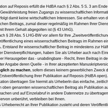
kation auf Reposis erfüllt die HdBA nach § 2 Abs. 5 S. 3 am Ende
Gewährleistung freien Zugangs zu wissenschaftlichen Informatio
folgt damit keine wirtschaftlichen Interessen. Sie erhalten von
lichen Beitrags, zumal dieser regelmäßig im Rahmen Ihrer Dien
it Ihrem Gehalt abgegolten ist (§ 43 UrhG).
ach § 28 Abs. 5 LHG-BW vor allem für Ihre „Zweitveröffentlichun
veröffentlichung eines wissenschaftlichen Beitrags im Rahmen ei
tstand Ihr wissenschaftlicher Beitrag in mindestens zur Hälfte
rer Dienstverpflichtungen, haben Sie als Urheber auch nach Ei
er Herausgeber das - unabdingbare - Recht, Ihren Beitrag in d
ter Angabe deren Quelle - in Ihrer akzeptierten Manuskriptversi
nglich zu machen
, sofern dieses keinem gewerblichen Zweck d
 Erstveröffentlichung Ihrer Publikation auf Reposis (HdBA open).
ation übertragen Sie hiermit als UrheberIn das einfache, zeitli
 oben genannten wissenschaftlichen Beitrag als Publikation auf 
 machen und auf Einzelabruf in andere Datennetze zu übertragen
ervon unberührt, verbleiben bei Ihnen.
s Urheberrecht an Ihrer Publikation zusteht und deren Veröffen