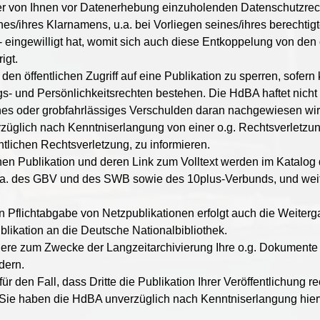
hrer von Ihnen vor Datenerhebung einzuholenden Datenschutzrec
/ihres Klarnamens, u.a. bei Vorliegen seines/ihres berechtigte
n - eingewilligt hat, womit sich auch diese Entkoppelung von 
igt.
den öffentlichen Zugriff auf eine Publikation zu sperren, sofern 
s- und Persönlichkeitsrechten bestehen. Die HdBA haftet nicht
zliches oder grobfahrlässiges Verschulden daran nachgewiesen wir
rzüglich nach Kenntniserlangung von einer o.g. Rechtsverletzung 
tlichen Rechtsverletzung, zu informieren.
hen Publikation und deren Link zum Volltext werden im Katalog
, u.a. des GBV und des SWB sowie des 10plus-Verbunds, und wei
 Pflichtabgabe von Netzpublikationen erfolgt auch die Weiterg
likation an die Deutsche Nationalbibliothek.
dere zum Zwecke der Langzeitarchivierung Ihre o.g. Dokumente 
dern.
 den Fall, dass Dritte die Publikation Ihrer Veröffentlichung r
n. Sie haben die HdBA unverzüglich nach Kenntniserlangung hier