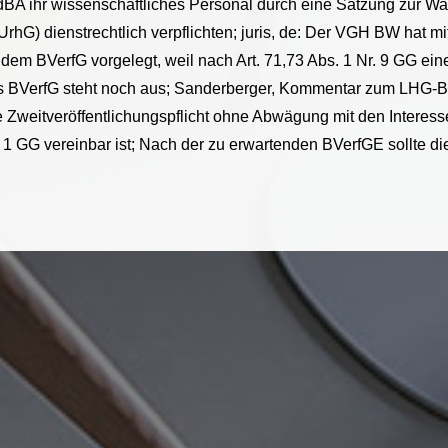
BA ihr wissenschaftliches Personal durch eine Satzung zur W
 UrhG) dienstrechtlich verpflichten; juris, de: Der VGH BW hat 
em BVerfG vorgelegt, weil nach Art. 71,73 Abs. 1 Nr. 9 GG ei
des BVerfG steht noch aus; Sanderberger, Kommentar zum LHG-B
te Zweitveröffentlichungspflicht ohne Abwägung mit den Interess
 S. 1 GG vereinbar ist; Nach der zu erwartenden BVerfGE sollte