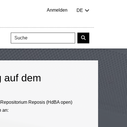
Anmelden
DE
g auf dem
BA-Repositorium Reposis (HdBA open)
n an: