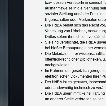
bzw. dessen VertreterIn in seiner/i
ausnahmsweise in die Nennung seines
sozialer Stellung und/oder Funktio
Eigenschaften oder Merkmalen erübr
Die HdBA behält sich das Recht vor, 
Verletzung von Urheber-, Verwertung
Dritter, sofern ihr nicht ein vorsät
Sie sind verpflichtet, die HdBA unve
bei bloßer Behauptung einer vermein
Die Metadaten ihrer wissenschaftlic
öffentlich-rechtlicher Bibliotheken
nachgewiesen.
Im Rahmen der gesetzlich geregelten
elektronischen Dokumenten Ihrer Pub
Der HdBA ist es gestattet, insbeson
oder anderweitig technisch zu verän
Die HdBA übernimmt keine Haftung für
an anderer Stelle verbreiten sollte