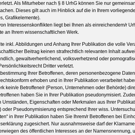
 verletzt. Als Miturheber nach § 8 UrhG können Sie nur gemeinsam
hen. Dieses gilt auch im Hinblick auf die in Ihrem vorliegend
s, Grafikelemente).
n Interessenskonflikten liegt bei Ihnen als einreichendem/r Ur
te an Ihrem wissenschaftlichen Werk.
alte inkl. Abbildungen und Anhang Ihrer Publikation die volle Ver
schaftlicher Beitrag keinen strafrechtlich relevanten Inhalt auf
ich, gewaltverherrlichend, volksverhetzend oder pornografisch 
Persönlichkeitsrecht Dritter verletzt.
stbestimmung Ihrer Betroffenen, deren personenbezogene Date
chtskonform erhoben und in Ihrer Publikation verarbeitet haben
erk kein/e Betroffene/r (Person, Unternehmen oder Behörde) dir
etroffenen haben Sie in Ihrer Publikation pseudonymisiert. Zude
n Umständen, Eigenschaften oder Merkmalen aus Ihrer Publikatio
oder Pseudonymisierung entsprechend Ihrer wiss. Untersuchun
n“ in Ihrer Publikation haben Sie Ihrem/r Betroffenen bei Ein
serklärung zugesichert. Nur ausnahmsweise darf der Klarname d
erwiegen des öffentlichen Interesses an der Namensnennung, un